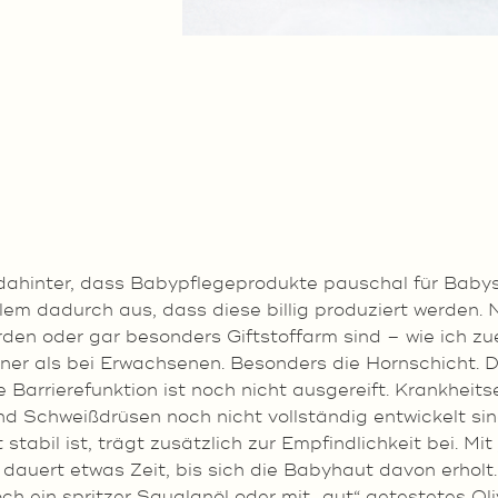
hinter, dass Babypflegeprodukte pauschal für Babys H
em dadurch aus, dass diese billig produziert werden. Ni
den oder gar besonders Giftstoffarm sind – wie ich zu
ner als bei Erwachsenen. Besonders die Hornschicht. Di
 Barrierefunktion ist noch nicht ausgereift. Krankheit
nd Schweißdrüsen noch nicht vollständig entwickelt sin
stabil ist, trägt zusätzlich zur Empfindlichkeit bei. M
dauert etwas Zeit, bis sich die Babyhaut davon erholt.
ein spritzer Squalanöl oder mit „gut“ getestetes Oliv