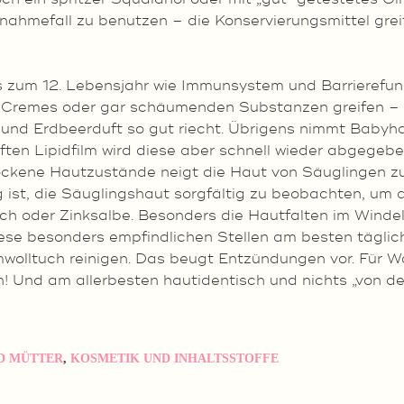
ahmefall zu benutzen – die Konservierungsmittel greif
 zum 12. Lebensjahr wie Immunsystem und Barrierefunkt
zu Cremes oder gar schäumenden Substanzen greifen 
d Erdbeerduft so gut riecht. Übrigens nimmt Babyhaut
en Lipidfilm wird diese aber schnell wieder abgegebe
ockene Hautzustände neigt die Haut von Säuglingen zu I
ig ist, die Säuglingshaut sorgfältig zu beobachten, u
ch oder Zinksalbe. Besonders die Hautfalten im Winde
Diese besonders empfindlichen Stellen am besten täglic
olltuch reinigen. Das beugt Entzündungen vor. Für Wa
ch! Und am allerbesten hautidentisch und nichts „von de
D MÜTTER
,
KOSMETIK UND INHALTSSTOFFE