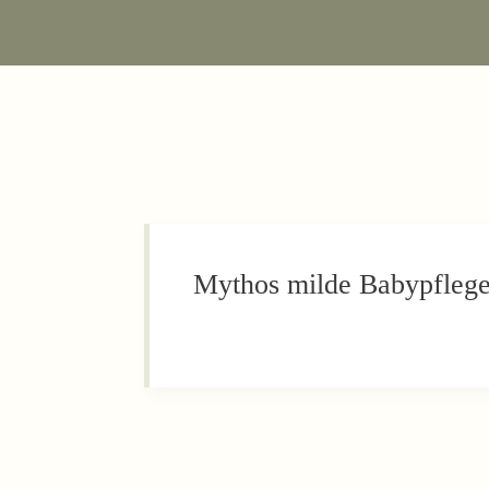
Zum
Inhalt
springen
Mythos milde Babypfleg